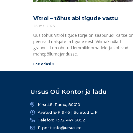
Vitrol – tõhus abi tigude vastu
28. mai 2026
Uus tõhus Vitrol tigude tõrje on saabunud! Kaitse 
peenraid nälkjate ja tigude eest. Vihmakindlad
graanulid on ohutud lemmikloomadele ja sobivad
mahepõllumajandusse.
Loe edasi »
Ursus OÜ Kontor ja ladu
Kirsi 48, Pärnu, 80010
Avatud E-R 9-16 | Suletud L, P
Telefon: +372 447 6092
E-post: info@ursus.ee