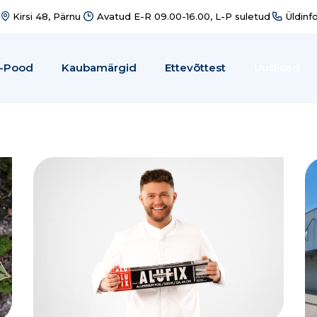
Kirsi 48, Pärnu
Avatud E-R 09.00-16.00, L-P suletud
Üldinf
-Pood
Kaubamärgid
Ettevõttest
Uudised