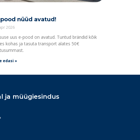
‑pood nüüd avatud!
 apr 2026
suse uus e‑pood on avatud. Tuntud brändid kõik
es kohas ja tasuta transport alates 50€
tusummast.
e edasi »
l ja müügiesindus
P