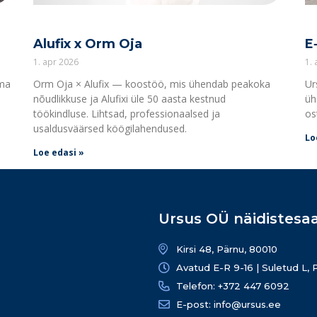
Alufix x Orm Oja
E
1. apr 2026
1.
oma
Orm Oja × Alufix — koostöö, mis ühendab peakoka
Ur
nõudlikkuse ja Alufixi üle 50 aasta kestnud
üh
töökindluse. Lihtsad, professionaalsed ja
os
usaldusväärsed köögilahendused.
Lo
Loe edasi »
Ursus OÜ näidistesaa
Kirsi 48, Pärnu, 80010
Avatud E-R 9-16 | Suletud L, 
Telefon: +372 447 6092
E-post: info@ursus.ee