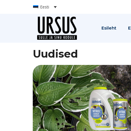
Eesti
Esileht
E
Uudised