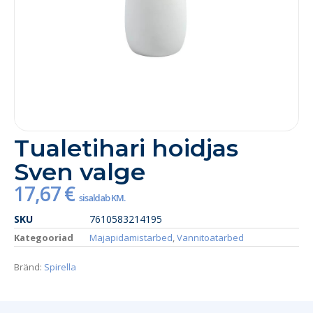
Tualetihari hoidjas
Sven valge
17,67
€
sisaldab KM.
SKU
7610583214195
Kategooriad
Majapidamistarbed
,
Vannitoatarbed
Bränd:
Spirella