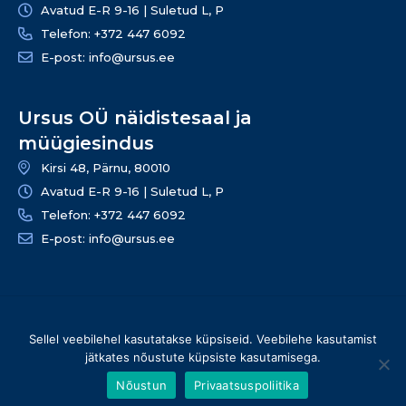
Avatud E-R 9-16 | Suletud L, P
Telefon: +372 447 6092
E-post: info@ursus.ee
Ursus OÜ näidistesaal ja
müügiesindus
Kirsi 48, Pärnu, 80010
Avatud E-R 9-16 | Suletud L, P
Telefon: +372 447 6092
E-post: info@ursus.ee
© 2026 Ursus OÜ – Kõik õigused kaitstud | info@ursus.ee |
Sellel veebilehel kasutatakse küpsiseid. Veebilehe kasutamist
+372 447 6090
jätkates nõustute küpsiste kasutamisega.
Nõustun
Privaatsuspoliitika