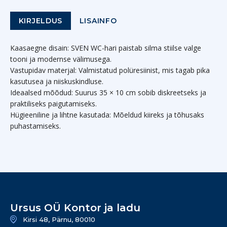
KIRJELDUS
LISAINFO
Kaasaegne disain: SVEN WC-hari paistab silma stiilse valge
tooni ja modernse välimusega.
Vastupidav materjal: Valmistatud polüresiinist, mis tagab pika
kasutusea ja niiskuskindluse.
Ideaalsed mõõdud: Suurus 35 × 10 cm sobib diskreetseks ja
praktiliseks paigutamiseks.
Hügieeniline ja lihtne kasutada: Mõeldud kiireks ja tõhusaks
puhastamiseks.
Ursus OÜ Kontor ja ladu
Kirsi 48, Pärnu, 80010