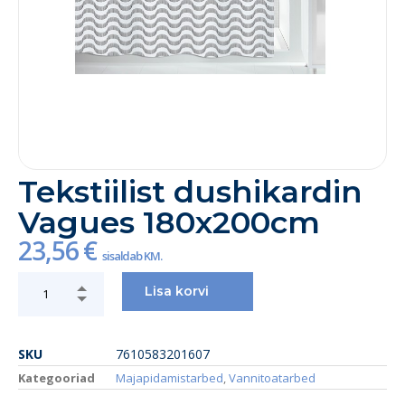
Tekstiilist dushikardin
Vagues 180x200cm
23,56
€
sisaldab KM.
Lisa korvi
SKU
7610583201607
Kategooriad
Majapidamistarbed
,
Vannitoatarbed