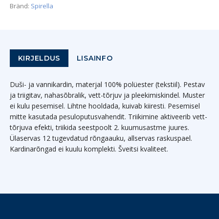
Bränd:
Spirella
KIRJELDUS
LISAINFO
Duši- ja vannikardin, materjal 100% polüester (tekstiil). Pestav
ja triigitav, nahasõbralik, vett-tõrjuv ja pleekimiskindel. Muster
ei kulu pesemisel. Lihtne hooldada, kuivab kiiresti. Pesemisel
mitte kasutada pesuloputusvahendit. Triikimine aktiveerib vett-
tõrjuva efekti, triikida seestpoolt 2. kuumusastme juures.
Ülaservas 12 tugevdatud rõngaauku, allservas raskuspael.
Kardinarõngad ei kuulu komplekti. Šveitsi kvaliteet.