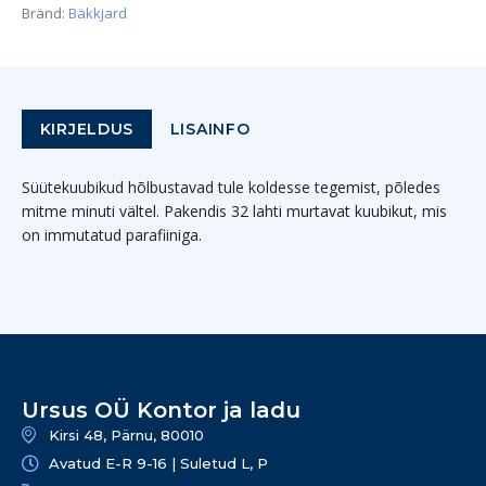
Bränd:
Bäkkjard
KIRJELDUS
LISAINFO
Süütekuubikud hõlbustavad tule koldesse tegemist, põledes
mitme minuti vältel. Pakendis 32 lahti murtavat kuubikut, mis
on immutatud parafiiniga.
Ursus OÜ Kontor ja ladu
Kirsi 48, Pärnu, 80010
Avatud E-R 9-16 | Suletud L, P