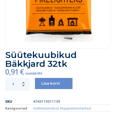
Süütekuubikud
Bäkkjard 32tk
0,91
€
sisaldab KM.
Lisa korvi
SKU
4743115011139
Kategooriad
Grillimistarvikud
,
Majapidamistarbed