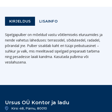
KIRJELDUS
LISAINFO
Sipelgapulber on mõeldud vastu võitlemiseks eluruumides ja
nende vahetus läheduses: terrassidel, sõiduteedel, radadel,
põrandal jne. Pulber sisaldab kaht eri tüüpi peibutuasinet –
suhkur ja valk, mis meelitavad sipelgaid preparaati tarbima
ning pesadesse laiali kandma. Kasutada pulbrina või
vesilahusena.
Ursus OÜ Kontor ja ladu
Kirsi 48, Pärnu, 80010