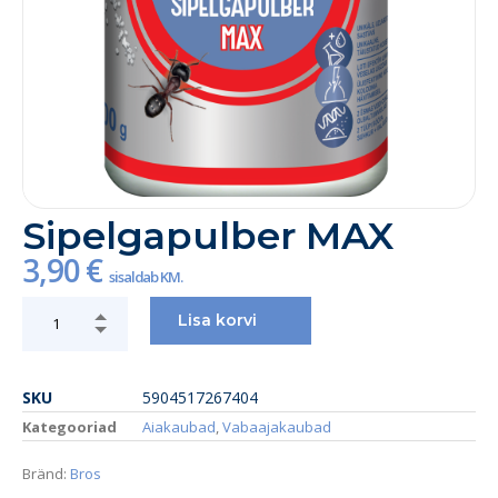
Sipelgapulber MAX
3,90
€
sisaldab KM.
Lisa korvi
SKU
5904517267404
Kategooriad
Aiakaubad
,
Vabaajakaubad
Bränd:
Bros