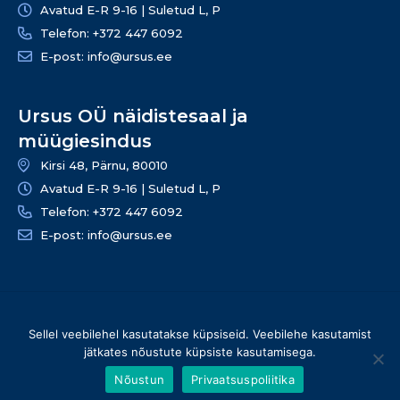
Avatud E-R 9-16 | Suletud L, P
Telefon: +372 447 6092
E-post: info@ursus.ee
Ursus OÜ näidistesaal ja
müügiesindus
Kirsi 48, Pärnu, 80010
Avatud E-R 9-16 | Suletud L, P
Telefon: +372 447 6092
E-post: info@ursus.ee
© 2026 Ursus OÜ – Kõik õigused kaitstud | info@ursus.ee |
Sellel veebilehel kasutatakse küpsiseid. Veebilehe kasutamist
+372 447 6090
jätkates nõustute küpsiste kasutamisega.
Nõustun
Privaatsuspoliitika