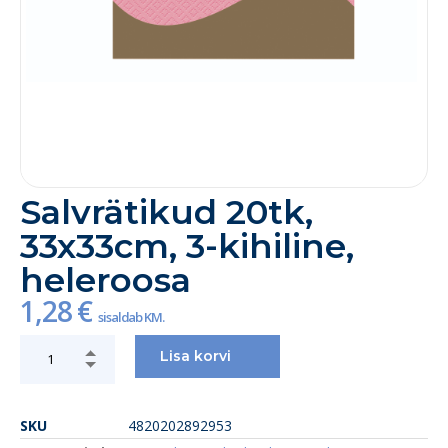
Salvrätikud 20tk,
33x33cm, 3-kihiline,
heleroosa
1,28
€
sisaldab KM.
Lisa korvi
SKU
4820202892953