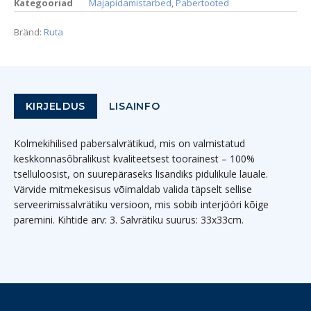
Kategooriad
Majapidamistarbed
,
Pabertooted
Bränd:
Ruta
KIRJELDUS
LISAINFO
Kolmekihilised pabersalvrätikud, mis on valmistatud
keskkonnasõbralikust kvaliteetsest toorainest – 100%
tselluloosist, on suurepäraseks lisandiks pidulikule lauale.
Värvide mitmekesisus võimaldab valida täpselt sellise
serveerimissalvrätiku versioon, mis sobib interjööri kõige
paremini. Kihtide arv: 3. Salvrätiku suurus: 33x33cm.