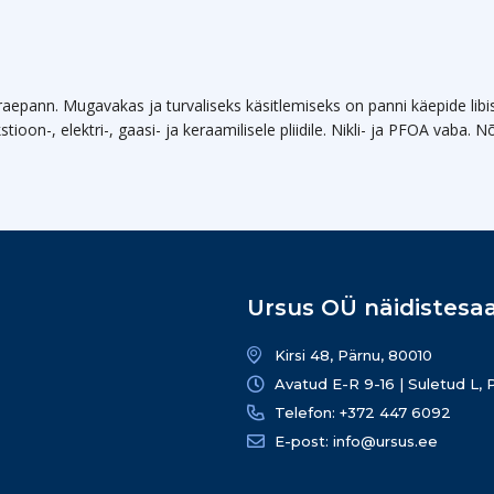
raepann. Mugavakas ja turvaliseks käsitlemiseks on panni käepide lib
kstioon-, elektri-, gaasi- ja keraamilisele pliidile. Nikli- ja PFOA vab
Ursus OÜ näidistesaa
Kirsi 48, Pärnu, 80010
Avatud E-R 9-16 | Suletud L, 
Telefon: +372 447 6092
E-post: info@ursus.ee