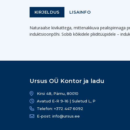
KIRJELDUS
LISAINFO
Naturaalse kivikattega, mittenakkuva pealispinnaga p
induktsioonpõhi. Sobib kõikidele pliiditüüpidele – indu
Ursus OÜ Kontor ja ladu
Kirsi 48, Pärnu, 80010
Avatud E-R 9-16 | Suletud L, P
Telefon: +372 447 6092
E-post: info@ursus.ee