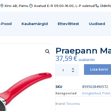
Kirsi 48, Pärnu
Avatud E-R 09.00-16.00, L-P suletud
Üldinf
-Pood
Kaubamärgid
Ettevõttest
Uudised
Praepann Ma
37,59
€
sisaldab KM.
Lisa korvi
SKU
8595028490572
Kategooriad
Köögitarbed
,
Potid
Bränd:
Tescoma