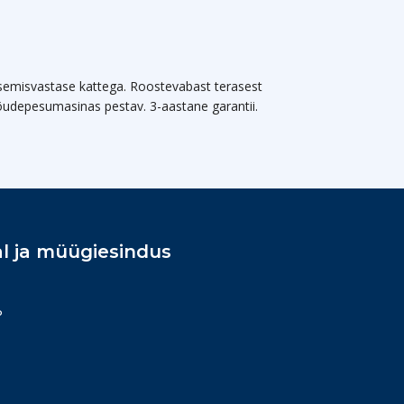
isemisvastase kattega. Roostevabast terasest
a. Nõudepesumasinas pestav. 3-aastane garantii.
l ja müügiesindus
P