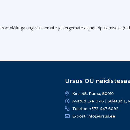
ga kroomläikega nagi väiksemate ja kergemate asjade riputamiseks (r
Ursus OÜ näidistesaa
Kirsi 48, Pärnu, 80010
Avatud E-R 9-16 | Suletud L, 
Telefon: +372 447 6092
E-post: info@ursus.ee