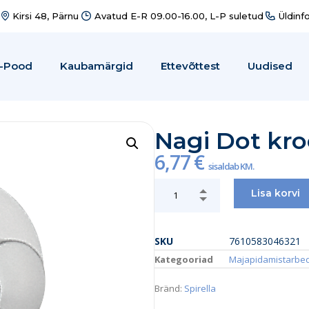
Kirsi 48, Pärnu
Avatud E-R 09.00-16.00, L-P suletud
Üldinf
-Pood
Kaubamärgid
Ettevõttest
Uudised
Nagi Dot kr
6,77
€
sisaldab KM.
Lisa korvi
SKU
7610583046321
Kategooriad
Majapidamistarbe
Bränd:
Spirella