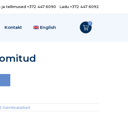
o ja tellimused +372 447 6090 Ladu +372 447 6092
0
Kontakt
English
oomitud
d
,
Vannitoatarbed