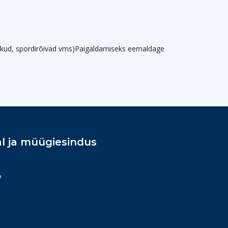
ätikud, spordirõivad vms)Paigaldamiseks eemaldage
l ja müügiesindus
P