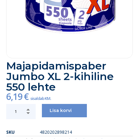
Majapidamispaber
Jumbo XL 2-kihiline
550 lehte
6,19
€
sisaldab KM.
Lisa korvi
SKU
4820202898214