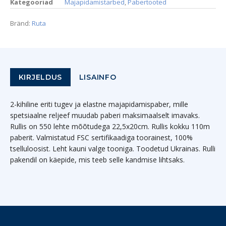
Kategooriad
Majapidamistarbed
,
Pabertooted
Bränd:
Ruta
KIRJELDUS
LISAINFO
2-kihiline eriti tugev ja elastne majapidamispaber, mille
spetsiaalne reljeef muudab paberi maksimaalselt imavaks.
Rullis on 550 lehte mõõtudega 22,5x20cm. Rullis kokku 110m
paberit. Valmistatud FSC sertifikaadiga toorainest, 100%
tselluloosist. Leht kauni valge tooniga. Toodetud Ukrainas. Rulli
pakendil on käepide, mis teeb selle kandmise lihtsaks.