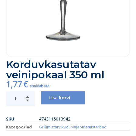
Korduvkasutatav
veinipokaal 350 ml
1,77
€
sisaldab KM.
Lisa korvi
SKU
4743115013942
Kategooriad
Grillimistarvikud
,
Majapidamistarbed