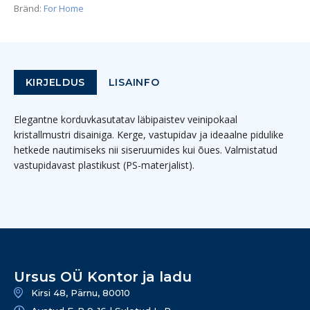
Bränd:
For Home
KIRJELDUS
LISAINFO
Elegantne korduvkasutatav läbipaistev veinipokaal
kristallmustri disainiga. Kerge, vastupidav ja ideaalne pidulike
hetkede nautimiseks nii siseruumides kui õues. Valmistatud
vastupidavast plastikust (PS-materjalist).
Ursus OÜ Kontor ja ladu
Kirsi 48, Pärnu, 80010