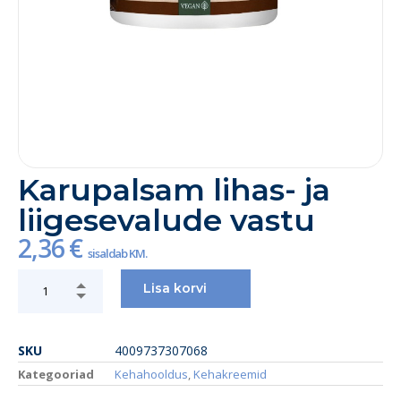
Karupalsam lihas- ja
liigesevalude vastu
2,36
€
sisaldab KM.
Lisa korvi
SKU
4009737307068
Kategooriad
Kehahooldus
,
Kehakreemid