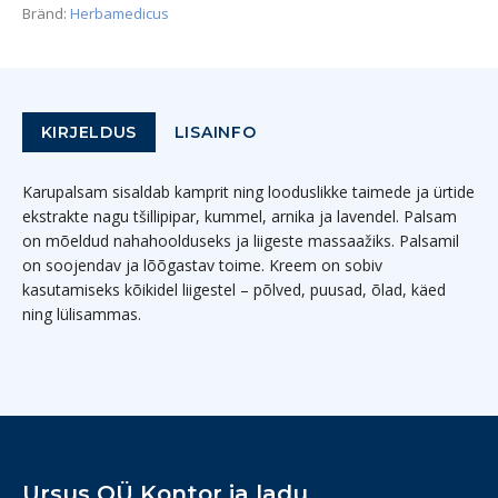
Bränd:
Herbamedicus
KIRJELDUS
LISAINFO
Karupalsam sisaldab kamprit ning looduslikke taimede ja ürtide
ekstrakte nagu tšillipipar, kummel, arnika ja lavendel. Palsam
on mõeldud nahahoolduseks ja liigeste massaažiks. Palsamil
on soojendav ja lõõgastav toime. Kreem on sobiv
kasutamiseks kõikidel liigestel – põlved, puusad, õlad, käed
ning lülisammas.
Ursus OÜ Kontor ja ladu