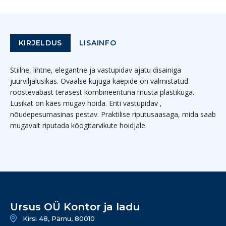
KIRJELDUS
LISAINFO
Stiilne, lihtne, elegantne ja vastupidav ajatu disainiga
juurviljalusikas. Ovaalse kujuga käepide on valmistatud
roostevabast terasest kombineerituna musta plastikuga.
Lusikat on käes mugav hoida. Eriti vastupidav ,
nõudepesumasinas pestav. Praktilise riputusaasaga, mida saab
mugavalt riputada köögitarvikute hoidjale.
Ursus OÜ Kontor ja ladu
Kirsi 48, Pärnu, 80010