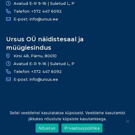
Avatud E-R 9-16 | Suletud L, P
Telefon: +372 447 6092
E-post: info@ursus.ee
Ursus OÜ näidistesaal ja
müügiesindus
Kirsi 48, Pärnu, 80010
Avatud E-R 9-16 | Suletud L, P
Telefon: +372 447 6092
E-post: info@ursus.ee
© 2026 Ursus OÜ – Kõik õigused kaitstud | info@ursus.ee |
Sellel veebilehel kasutatakse küpsiseid. Veebilehe kasutamist
+372 447 6090
jätkates nõustute küpsiste kasutamisega.
Nõustun
Privaatsuspoliitika