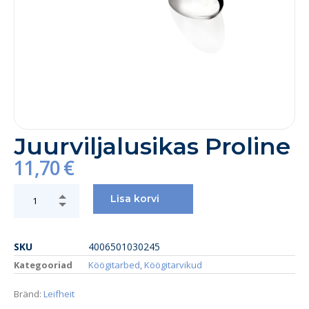
Juurviljalusikas Proline
11,70
€
Lisa korvi
SKU
4006501030245
Kategooriad
Köögitarbed
,
Köögitarvikud
Bränd:
Leifheit