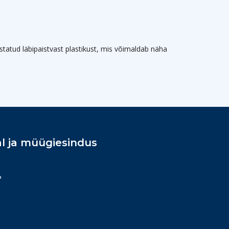
tatud läbipaistvast plastikust, mis võimaldab näha
l ja müügiesindus
P