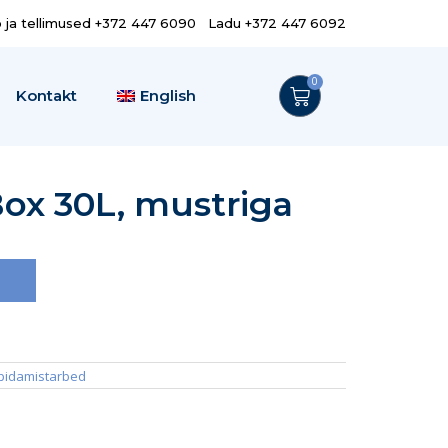
o ja tellimused +372 447 6090 Ladu +372 447 6092
0
Kontakt
English
ox 30L, mustriga
pidamistarbed