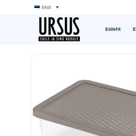
Eesti
Esileht
E