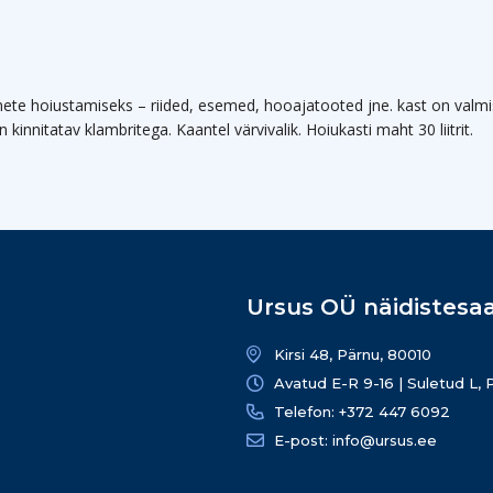
mete hoiustamiseks – riided, esemed, hooajatooted jne. kast on valmis
kinnitatav klambritega. Kaantel värvivalik. Hoiukasti maht 30 liitrit.
Ursus OÜ näidistesaa
Kirsi 48, Pärnu, 80010
Avatud E-R 9-16 | Suletud L, 
Telefon: +372 447 6092
E-post: info@ursus.ee