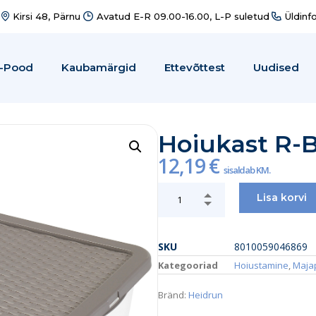
Kirsi 48, Pärnu
Avatud E-R 09.00-16.00, L-P suletud
Üldinf
-Pood
Kaubamärgid
Ettevõttest
Uudised
Hoiukast R-B
12,19
€
sisaldab KM.
Lisa korvi
SKU
8010059046869
Kategooriad
Hoiustamine
,
Maja
Bränd:
Heidrun