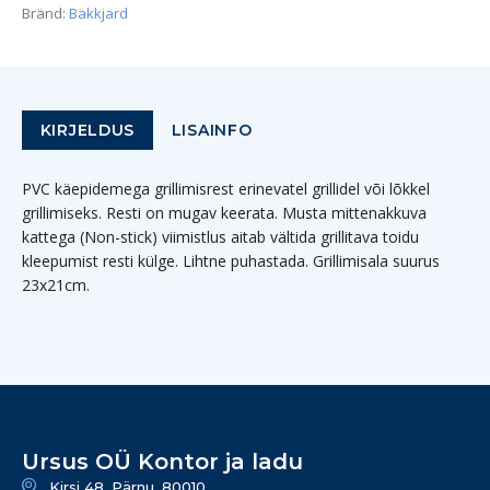
Bränd:
Bäkkjard
KIRJELDUS
LISAINFO
PVC käepidemega grillimisrest erinevatel grillidel või lõkkel
grillimiseks. Resti on mugav keerata. Musta mittenakkuva
kattega (Non-stick) viimistlus aitab vältida grillitava toidu
kleepumist resti külge. Lihtne puhastada. Grillimisala suurus
23x21cm.
Ursus OÜ Kontor ja ladu
Kirsi 48, Pärnu, 80010