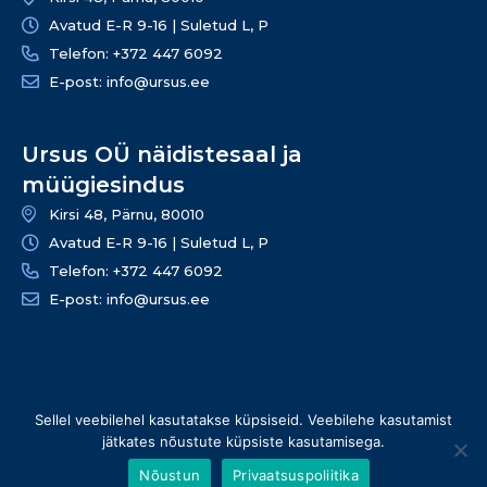
Avatud E-R 9-16 | Suletud L, P
Telefon: +372 447 6092
E-post: info@ursus.ee
Ursus OÜ näidistesaal ja
müügiesindus
Kirsi 48, Pärnu, 80010
Avatud E-R 9-16 | Suletud L, P
Telefon: +372 447 6092
E-post: info@ursus.ee
© 2026 Ursus OÜ – Kõik õigused kaitstud | info@ursus.ee |
Sellel veebilehel kasutatakse küpsiseid. Veebilehe kasutamist
+372 447 6090
jätkates nõustute küpsiste kasutamisega.
Nõustun
Privaatsuspoliitika