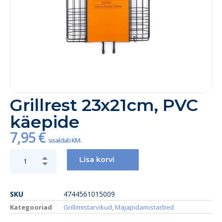
Grillrest 23x21cm, PVC
käepide
7,95
€
sisaldab KM.
Lisa korvi
SKU
4744561015009
Kategooriad
Grillimistarvikud
,
Majapidamistarbed