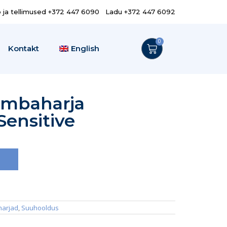
o ja tellimused +372 447 6090 Ladu +372 447 6092
0
Kontakt
English
hambaharja
Sensitive
harjad
,
Suuhooldus