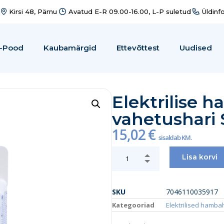
Kirsi 48, Pärnu
Avatud E-R 09.00-16.00, L-P suletud
Üldinf
-Pood
Kaubamärgid
Ettevõttest
Uudised
Elektrilise 
vahetushari 
15,02
€
sisaldab KM.
Lisa korvi
SKU
7046110035917
Kategooriad
Elektrilised hamba