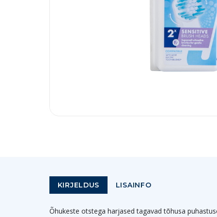
KIRJELDUS
LISAINFO
Õhukeste otstega harjased tagavad tõhusa puhastuse e