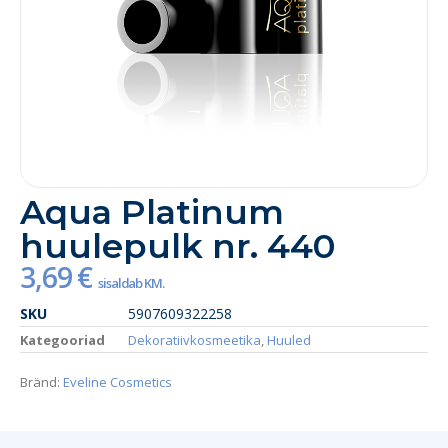
Aqua Platinum
huulepulk nr. 440
3,69
€
sisaldab KM.
SKU
5907609322258
Kategooriad
Dekoratiivkosmeetika
,
Huuled
Bränd:
Eveline Cosmetics