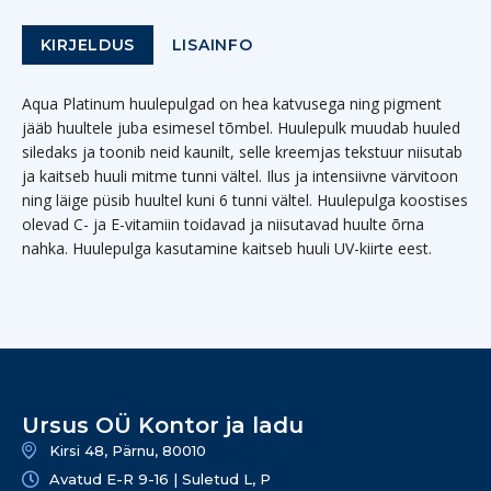
KIRJELDUS
LISAINFO
Aqua Platinum huulepulgad on hea katvusega ning pigment
jääb huultele juba esimesel tõmbel. Huulepulk muudab huuled
siledaks ja toonib neid kaunilt, selle kreemjas tekstuur niisutab
ja kaitseb huuli mitme tunni vältel. Ilus ja intensiivne värvitoon
ning läige püsib huultel kuni 6 tunni vältel. Huulepulga koostises
olevad C- ja E-vitamiin toidavad ja niisutavad huulte õrna
nahka. Huulepulga kasutamine kaitseb huuli UV-kiirte eest.
Ursus OÜ Kontor ja ladu
Kirsi 48, Pärnu, 80010
Avatud E-R 9-16 | Suletud L, P