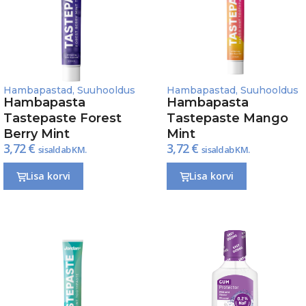
Hambapastad
,
Suuhooldus
Hambapastad
,
Suuhooldus
Hambapasta
Hambapasta
Tastepaste Forest
Tastepaste Mango
Berry Mint
Mint
3,72
€
3,72
€
sisaldab KM.
sisaldab KM.
Lisa korvi
Lisa korvi