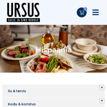
0
Hispaania
Ilu & tervis
Kodu & koristus