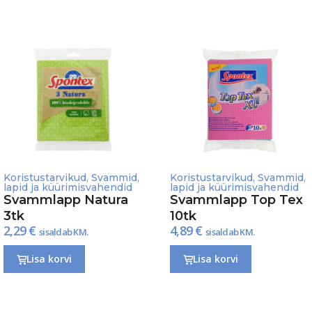
Koristustarvikud
,
Svammid,
Koristustarvikud
,
Svammid,
lapid ja küürimisvahendid
lapid ja küürimisvahendid
Svammlapp Natura
Svammlapp Top Tex
3tk
10tk
2,29
€
4,89
€
sisaldab KM.
sisaldab KM.
Lisa korvi
Lisa korvi