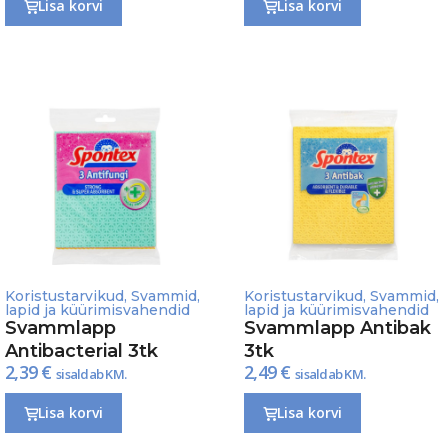
Lisa korvi
Lisa korvi
Koristustarvikud
,
Svammid,
Koristustarvikud
,
Svammid,
lapid ja küürimisvahendid
lapid ja küürimisvahendid
Svammlapp
Svammlapp Antibak
Antibacterial 3tk
3tk
2,39
€
2,49
€
sisaldab KM.
sisaldab KM.
Lisa korvi
Lisa korvi