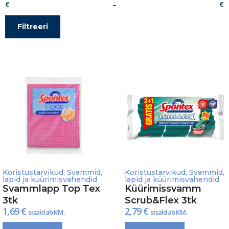
–
Filtreeri
Koristustarvikud
,
Svammid,
Koristustarvikud
,
Svammid,
lapid ja küürimisvahendid
lapid ja küürimisvahendid
Svammlapp Top Tex
Küürimissvamm
3tk
Scrub&Flex 3tk
1,69
€
2,79
€
sisaldab KM.
sisaldab KM.