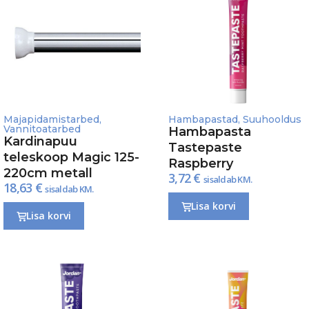
Majapidamistarbed
,
Hambapastad
,
Suuhooldus
Vannitoatarbed
Hambapasta
Kardinapuu
Tastepaste
teleskoop Magic 125-
Raspberry
220cm metall
3,72
€
sisaldab KM.
18,63
€
sisaldab KM.
Lisa korvi
Lisa korvi