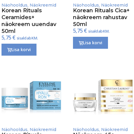
Näohooldus
,
Näokreemid
Näohooldus
,
Näokreemid
Korean Rituals
Korean Rituals Cica+
Ceramides+
näokreem rahustav
näokreem uuendav
50ml
5,75
€
50ml
sisaldab KM.
5,75
€
sisaldab KM.
Lisa korvi
Lisa korvi
Näohooldus
,
Näokreemid
Näohooldus
,
Näokreemid