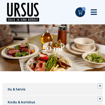
0
50 ml
Ilu & tervis
Kodu & koristus