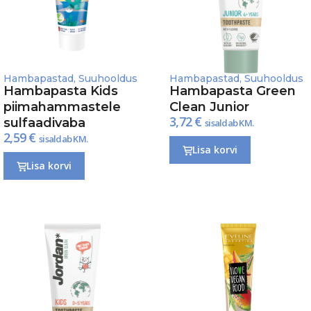
Hambapastad
,
Suuhooldus
Hambapastad
,
Suuhooldus
Hambapasta Kids
Hambapasta Green
piimahammastele
Clean Junior
3,72
€
sulfaadivaba
sisaldab KM.
2,59
€
sisaldab KM.
Lisa korvi
Lisa korvi