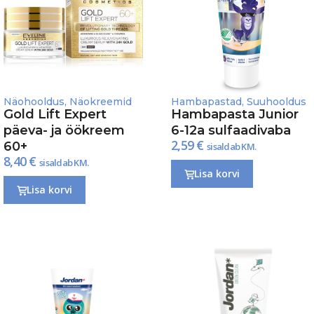
Näohooldus
,
Näokreemid
Hambapastad
,
Suuhooldus
Gold Lift Expert
Hambapasta Junior
päeva- ja öökreem
6-12a sulfaadivaba
2,59
€
60+
sisaldab KM.
8,40
€
sisaldab KM.
Lisa korvi
Lisa korvi