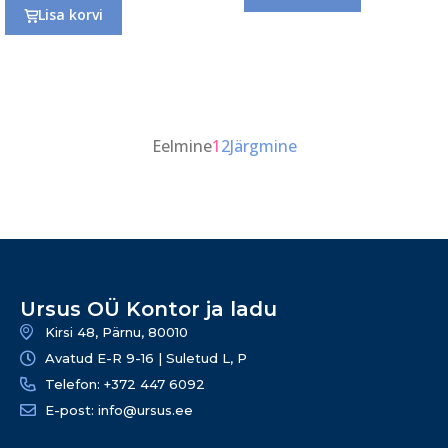
Lisa korvi
Eelmine
1
2
Järgmine
Ursus OÜ Kontor ja ladu
Kirsi 48, Pärnu, 80010
Avatud E-R 9-16 | Suletud L, P
Telefon: +372 447 6092
E-post: info@ursus.ee