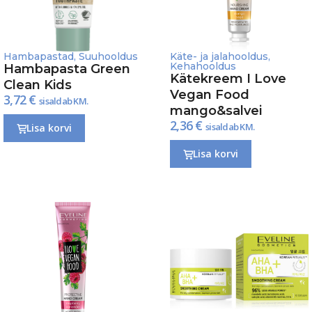
Hambapastad
,
Suuhooldus
Käte- ja jalahooldus
,
Kehahooldus
Hambapasta Green
Kätekreem I Love
Clean Kids
Vegan Food
3,72
€
sisaldab KM.
mango&salvei
2,36
€
sisaldab KM.
Lisa korvi
Lisa korvi