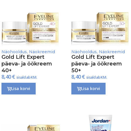
Näohooldus
,
Näokreemid
Näohooldus
,
Näokreemid
Gold Lift Expert
Gold Lift Expert
päeva- ja öökreem
päeva- ja öökreem
40+
50+
8,40
€
8,40
€
sisaldab KM.
sisaldab KM.
Lisa korvi
Lisa korvi