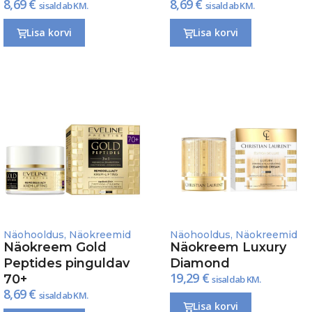
8,69
€
8,69
€
sisaldab KM.
sisaldab KM.
Lisa korvi
Lisa korvi
Näohooldus
,
Näokreemid
Näohooldus
,
Näokreemid
Näokreem Gold
Näokreem Luxury
Peptides pinguldav
Diamond
19,29
€
70+
sisaldab KM.
8,69
€
sisaldab KM.
Lisa korvi