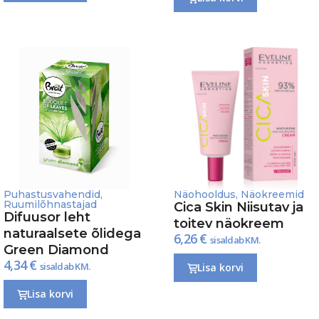
Puhastusvahendid
,
Näohooldus
,
Näokreemid
Ruumilõhnastajad
Cica Skin Niisutav ja
Difuusor leht
toitev näokreem
naturaalsete õlidega
6,26
€
sisaldab KM.
Green Diamond
4,34
€
sisaldab KM.
Lisa korvi
Lisa korvi