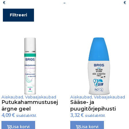
–
Filtreeri
Aiakaubad
,
Vabaajakaubad
Aiakaubad
,
Vabaajakaubad
Putukahammustusej
Sääse- ja
ärgne geel
puugitõrjepihusti
4,09
€
3,32
€
sisaldab KM.
sisaldab KM.
Lisa korvi
Lisa korvi