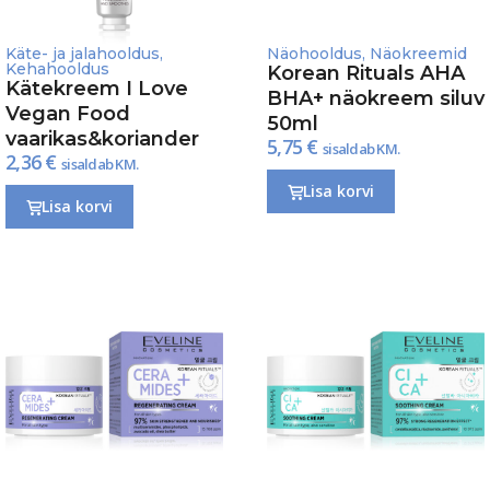
Käte- ja jalahooldus
,
Näohooldus
,
Näokreemid
Kehahooldus
Korean Rituals AHA
Kätekreem I Love
BHA+ näokreem siluv
Vegan Food
50ml
vaarikas&koriander
5,75
€
sisaldab KM.
2,36
€
sisaldab KM.
Lisa korvi
Lisa korvi