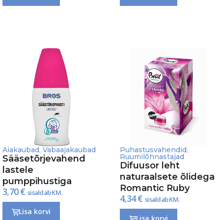
Aiakaubad
,
Vabaajakaubad
Puhastusvahendid
,
Ruumilõhnastajad
Sääsetõrjevahend
Difuusor leht
lastele
naturaalsete õlidega
pumppihustiga
Romantic Ruby
3,70
€
sisaldab KM.
4,34
€
sisaldab KM.
Lisa korvi
Lisa korvi