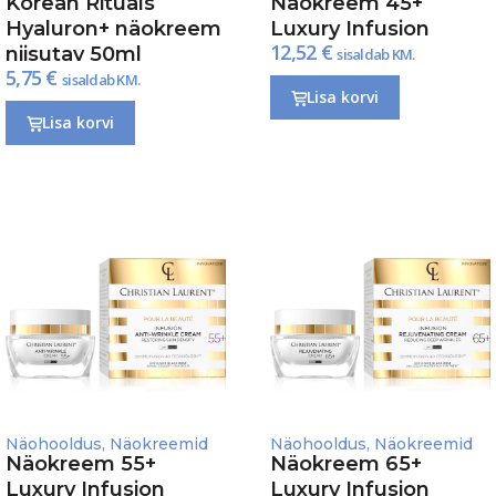
Korean Rituals
Näokreem 45+
Hyaluron+ näokreem
Luxury Infusion
12,52
€
niisutav 50ml
sisaldab KM.
5,75
€
sisaldab KM.
Lisa korvi
Lisa korvi
Näohooldus
,
Näokreemid
Näohooldus
,
Näokreemid
Näokreem 55+
Näokreem 65+
Luxury Infusion
Luxury Infusion