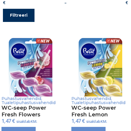
–
Filtreeri
Puhastusvahendid
,
Puhastusvahendid
,
Tualetipuhastusvahendid
Tualetipuhastusvahendid
WC-seep Power
WC-seep Power
Fresh Flowers
Fresh Lemon
1,47
€
1,47
€
sisaldab KM.
sisaldab KM.