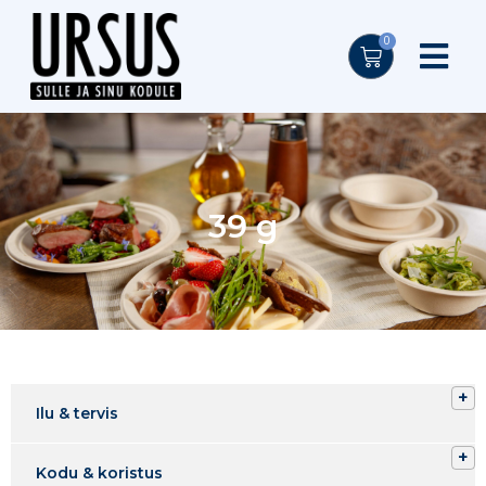
0
39 g
Ilu & tervis
Kodu & koristus