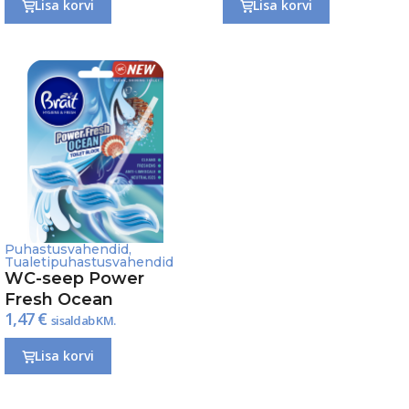
Lisa korvi
Lisa korvi
Puhastusvahendid
,
Tualetipuhastusvahendid
WC-seep Power
Fresh Ocean
1,47
€
sisaldab KM.
Lisa korvi