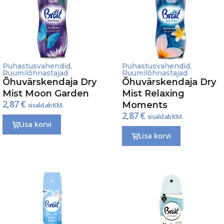
Puhastusvahendid
,
Puhastusvahendid
,
Ruumilõhnastajad
Ruumilõhnastajad
Õhuvärskendaja Dry
Õhuvärskendaja Dry
Mist Moon Garden
Mist Relaxing
2,87
€
Moments
sisaldab KM.
2,87
€
sisaldab KM.
Lisa korvi
Lisa korvi