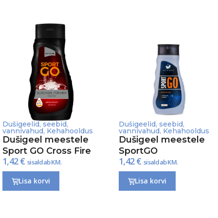
Dušigeelid, seebid,
Dušigeelid, seebid,
vannivahud
,
Kehahooldus
vannivahud
,
Kehahooldus
Dušigeel meestele
Dušigeel meestele
Sport GO Cross Fire
SportGO
1,42
€
1,42
€
sisaldab KM.
sisaldab KM.
Lisa korvi
Lisa korvi