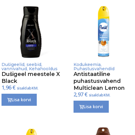
Dušigeelid, seebid,
Kodukeemia
,
vannivahud
,
Kehahooldus
Puhastusvahendid
Dušigeel meestele X
Antistaatiline
Black
puhastusvahend
1,96
€
Multiclean Lemon
sisaldab KM.
2,97
€
sisaldab KM.
Lisa korvi
Lisa korvi