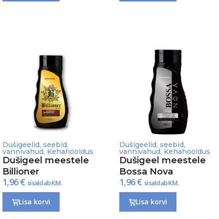
Dušigeelid, seebid,
Dušigeelid, seebid,
vannivahud
,
Kehahooldus
vannivahud
,
Kehahooldus
Dušigeel meestele
Dušigeel meestele
Billioner
Bossa Nova
1,96
€
1,96
€
sisaldab KM.
sisaldab KM.
Lisa korvi
Lisa korvi