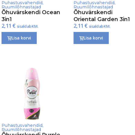
Puhastusvahendid
,
Puhastusvahendid
,
Ruumilõhnastajad
Ruumilõhnastajad
Õhuvärskendi Ocean
Õhuvärskendi
3in1
Oriental Garden 3in1
2,11
€
2,11
€
sisaldab KM.
sisaldab KM.
Lisa korvi
Lisa korvi
Puhastusvahendid
,
Ruumilõhnastajad
Õhuvärskendi Purple