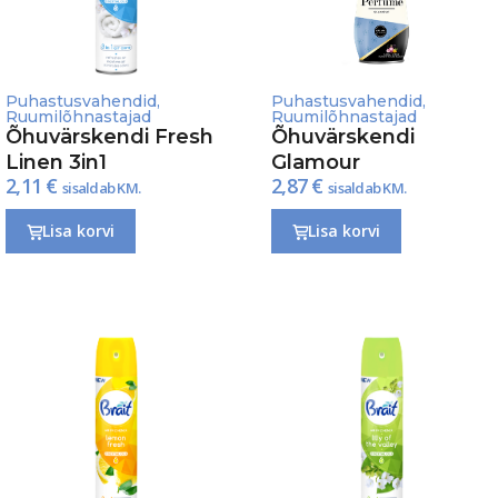
Puhastusvahendid
,
Puhastusvahendid
,
Ruumilõhnastajad
Ruumilõhnastajad
Õhuvärskendi Fresh
Õhuvärskendi
Linen 3in1
Glamour
2,11
€
2,87
€
sisaldab KM.
sisaldab KM.
Lisa korvi
Lisa korvi