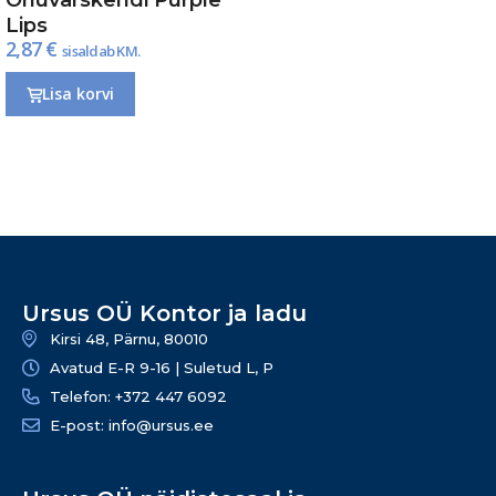
Lips
2,87
€
sisaldab KM.
Lisa korvi
Ursus OÜ Kontor ja ladu
Kirsi 48, Pärnu, 80010
Avatud E-R 9-16 | Suletud L, P
Telefon: +372 447 6092
E-post: info@ursus.ee