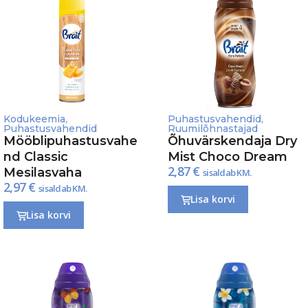
Kodukeemia
,
Puhastusvahendid
,
Puhastusvahendid
Ruumilõhnastajad
Mööblipuhastusvahe
Õhuvärskendaja Dry
nd Classic
Mist Choco Dream
2,87
€
Mesilasvaha
sisaldab KM.
2,97
€
sisaldab KM.
Lisa korvi
Lisa korvi