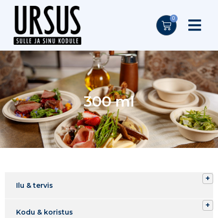
0
300 ml
Ilu & tervis
Kodu & koristus