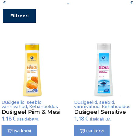
–
Filtreeri
Dušigeelid, seebid,
Dušigeelid, seebid,
vannivahud
,
Kehahooldus
vannivahud
,
Kehahooldus
Dušigeel Piim & Mesi
Dušigeel Sensitive
1,18
€
1,18
€
sisaldab KM.
sisaldab KM.
Lisa korvi
Lisa korvi