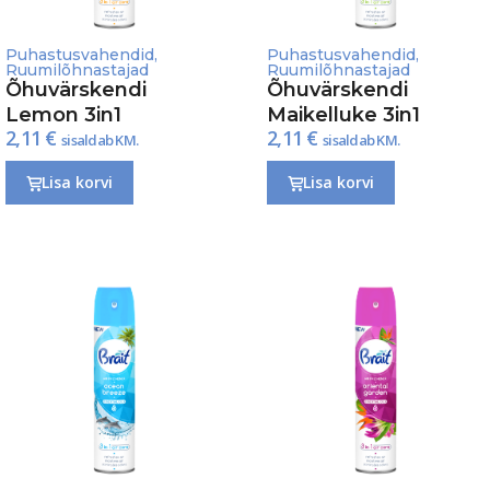
Puhastusvahendid
,
Puhastusvahendid
,
Ruumilõhnastajad
Ruumilõhnastajad
Õhuvärskendi
Õhuvärskendi
Lemon 3in1
Maikelluke 3in1
2,11
€
2,11
€
sisaldab KM.
sisaldab KM.
Lisa korvi
Lisa korvi